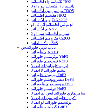
ٽائنيانيم ڊاءِ آڪسائيڊ TiO2
ڊائٽنيم ٽاءِ آڪسائيڊ ٽيو 2 او 3
ٽٽيانيم پينٽي آڪسائيڊ Ti3O5
هفينييم آڪسائيڊ HfO2
نگيويم آڪسائيڊ Nb2O5
انڊيم ٽين آڪسائيڊ آئي ٽي او
يتيم آڪسائيڊ Y2O3
سيريم آڪسائيڊ سي او 2
ڪروميم آڪسائيڊ Cr2O3
زنڪ سلفائيڊ ZnS
ناياب ڌرتي فلورائيڊس
يتيم فلورائيڊ YF3
يوٽربيميم فلورائيڊ YbF3
نيويڊيميم فلورائيڊ NdF3
ايربيم فلورائيڊ اي ايف 3
لينٿنم فلورائيڊ لا ايف 3
يوروپيئم فلورائيڊ EuF3
ڊيسروپوسيم فلورائيڊ DyF3
پروسيڊيميم فلوورائيڊ PrF3
هوليميم فلورائيڊ HoF3
سامريماري فلورائيڊ ايس ايم ايف 3
ڪيريم فلورائيڊ سي اي ايف 3
لوٽسيمم فلورائيڊ لو ايف 3
گڊولينيم فلورائيڊ GdF3