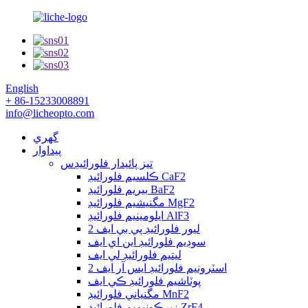
English
+ 86-15233008891
info@licheopto.com
گهري
پيداوار
تيز پائيدار فلورائيڊس
ڪلسيم فلورائيڊ CaF2
بيريم فلورائيڊ BaF2
مگنيشيم فلورائيڊ MgF2
ايلومينيم فلورائيڊ AlF3
ليور فلورائيڊ پي بي ايف 2
سوڊيم فلورائيڊ اين اي ايف
ليتيم فلورائيڊ لي ايف
اسٽرونيم فلورائيڊ ايس آر ايف 2
پوٽاشيم فلورائيڊ ڪي ايف
مگنياني فلورائيڊ MnF2
زيرڪونيميم فلورائيڊ ZrF4