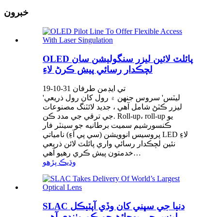
خبرون
OLED پائلٽ لائين ليزر سنگوليشن سان
لچڪدار رسائي پيش ڪرڻ لاءِ
19-10-31 تي ايڊمن طرفان
'ليٽس' سروس جنهن ۾ رول کان رول ذريعي
ليزر ڪٽڻ شامل آهي ، جديد لائٽنگ مصنوعات
جي ترقي جي مدد ڪن. Roll-up، roll-up يو
ڪنسورشيم سميت برطانيه جو سينٽر فار
پروسيس انوويشن (سي پي آءِ) نامياتي LED لاءِ
نئين لچڪدار رسائي واري پائلٽ لائن ذريعي
خدمتون پيش ڪري رهيو آهي…
وڌيڪ پڙهو
SLAC دنيا جي سڀني کان وڏي آپٽيڪل
لينس جي پهچائڻ جو ڪم وٺندي آهي