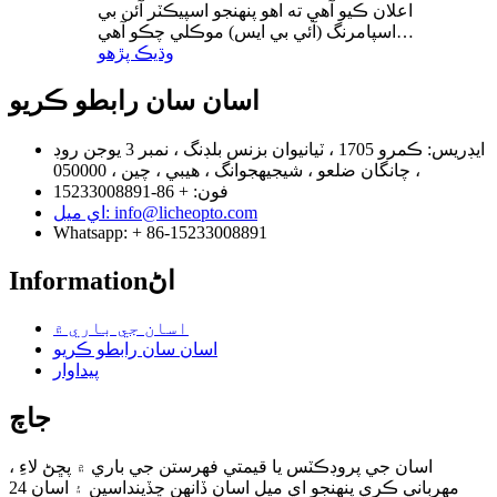
اعلان ڪيو آهي ته اهو پنهنجو اسپيڪٽر آئن بي
اسپامرنگ (آئي بي ايس) موڪلي چڪو آهي…
وڌيڪ پڙهو
اسان سان رابطو ڪريو
ايڊريس: ڪمرو 1705 ، ٽيانيوان بزنس بلڊنگ ، نمبر 3 يوجن روڊ
، چانگان ضلعو ، شيجيهجوانگ ، هيبي ، چين ، 050000
فون: + 86-15233008891
اي ميل: info@licheopto.com
Whatsapp: + 86-15233008891
Informationاڻ
اسان جي باري ۾
اسان سان رابطو ڪريو
پيداوار
جاچ
اسان جي پروڊڪٽس يا قيمتي فهرستن جي باري ۾ پڇڻ لاءِ ،
مهرباني ڪري پنهنجو اي ميل اسان ڏانهن ڇڏينداسين ۽ اسان 24