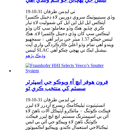
19-10-31 تي ايڊمن طرفان
وڏي سينپپوٽيڪ سروي دوربين لاءِ ڊجيٽل ڪئميرا
آپٽڪس ايل ايل اين ايل کي شموليت لاءِ تيار
ڪري ڇڏيو. هڪ وڏو معاملو: سڀ کان وڏو
لينڪس سڀ کان وڏي ڊجيٽل ڪئميرا لاءِ. هڪ
لينس جيڪو 1.57 ميٽر جي برابر آهي ۽ سمجهيو
ويندو آهي تمام وڏو اعليٰ ڪارڪردگي واري آپٽ
لينس SLAC نيشنل ايڪ تي پهچي چڪو آهي.
وڌيڪ پڙهو
فرون هوفر ايڇ آءِ ويوڪو جي اسپٽرٽر
سسٽم کي منتخب ڪري ٿو
19-10-31 تي ايڊمن طرفان
انسٽيٽيوٽ ٽيليڪامڪ ريسرچ آرڊرز لاءِ ليزر
فيڪٽ ڪوٽنگ ۽ مائڪرو آپٽيڪل آلات ٺاهڻ لاءِ
آئن بي اسپيمٽرنگ سسٽم. ايڇ ايڇ ليزر فيڪٽ
ڪوٽنگ ٺاهڻ لاءِ وييڪو جي آئي بي ايس
ٽيڪنالاجي استعمال ڪندو. وييڪيو انڪميوٽوز