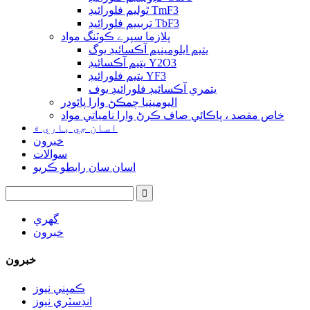
ٿوليم فلورائيڊ TmF3
تربييم فلورائيڊ TbF3
پلازما سپرے ڪوٽنگ مواد
يتيم ايلومينيم آڪسائيڊ يوگ
يتيم آڪسائيڊ Y2O3
يتيم فلورائيڊ YF3
يتمري آڪسائيڊ فلورائيڊ يوف
اليومينيا چمڪڻ وارا پائوڊر
خاص مقصد ، پاڪائي صاف ڪرڻ وارا نامياتي مواد
اسان جي باري ۾
خبرون
سوالات
اسان سان رابطو ڪريو
گهري
خبرون
خبرون
ڪمپني نيوز
انڊسٽري نيوز