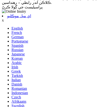
ڪلاڪن اندر رابطي ۾ رهنداسين.
پراسيليسٽ جي ڳولا ڪرڻ
اي ميل موڪليو
x
English
French
German
Portuguese
Spanish
Russian
Japanese
Korean
Arabic
Irish
Greek
Turkish
Italian
Danish
Romanian
Indonesian
Czech
Afrikaans
Swedish