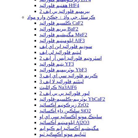
هفنيم فلورائيڊ HfF4
بيريميم فلورائيڊ بي ايف 2
ڪرسٽل جي واڌ ۽ ڇڪڻ وارو مواد
ڪلسيم فلورائيڊ CaF2
بيريم فلورائيڊ BaF2
مگنيشيم فلورائيڊ MgF2
ايلومينيم فلورائيڊ AlF3
سوڊيم فلورائيڊ اين اي ايف
ليتيم فلورائيڊ لي ايف
اسٽرونيم فلورائيڊ ايس آر ايف 2
يتيم فلورائيڊ YF3
يوٽربيميم فلورائيڊ YbF3
ڪيريم فلورائيڊ سي اي ايف 3
لينٿنم فلورائيڊ لا ايف 3
ڪرائليٽ Na3AlF6
ليور فلورائيڊ پي بي ايف 2
يوٽربيم-ڪلسيم-فلورائيڊ YbCaF2
زيرڪونيم آڪسائيڊ ZrO2
سلڪين ڊاءِ آڪسائيڊ SiO2
سلينڪ مونو آڪسائيڊ سي اي او
ايلومينيم آڪسائيڊ Al2O3
مگنيشيم آڪسائيڊ ايم ڪيو ايم
ٽٽيانيم مونو آڪسائيڊ ٽيو