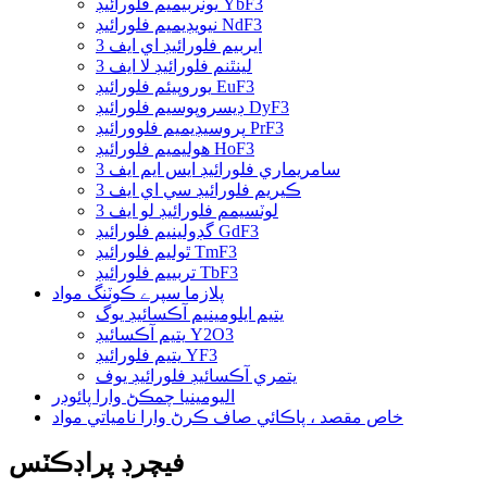
يوٽربيميم فلورائيڊ YbF3
نيويڊيميم فلورائيڊ NdF3
ايربيم فلورائيڊ اي ايف 3
لينٿنم فلورائيڊ لا ايف 3
يوروپيئم فلورائيڊ EuF3
ڊيسروپوسيم فلورائيڊ DyF3
پروسيڊيميم فلوورائيڊ PrF3
هوليميم فلورائيڊ HoF3
سامريماري فلورائيڊ ايس ايم ايف 3
ڪيريم فلورائيڊ سي اي ايف 3
لوٽسيمم فلورائيڊ لو ايف 3
گڊولينيم فلورائيڊ GdF3
ٿوليم فلورائيڊ TmF3
تربييم فلورائيڊ TbF3
پلازما سپرے ڪوٽنگ مواد
يتيم ايلومينيم آڪسائيڊ يوگ
يتيم آڪسائيڊ Y2O3
يتيم فلورائيڊ YF3
يتمري آڪسائيڊ فلورائيڊ يوف
اليومينيا چمڪڻ وارا پائوڊر
خاص مقصد ، پاڪائي صاف ڪرڻ وارا نامياتي مواد
فيچرڊ پراڊڪٽس