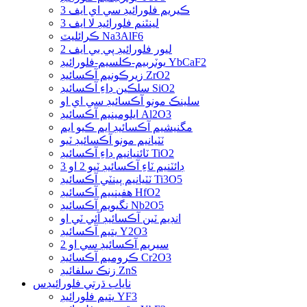
ڪيريم فلورائيڊ سي اي ايف 3
لينٿنم فلورائيڊ لا ايف 3
ڪرائليٽ Na3AlF6
ليور فلورائيڊ پي بي ايف 2
يوٽربيم-ڪلسيم-فلورائيڊ YbCaF2
زيرڪونيم آڪسائيڊ ZrO2
سلڪين ڊاءِ آڪسائيڊ SiO2
سلينڪ مونو آڪسائيڊ سي اي او
ايلومينيم آڪسائيڊ Al2O3
مگنيشيم آڪسائيڊ ايم ڪيو ايم
ٽٽيانيم مونو آڪسائيڊ ٽيو
ٽائنيانيم ڊاءِ آڪسائيڊ TiO2
ڊائٽنيم ٽاءِ آڪسائيڊ ٽيو 2 او 3
ٽٽيانيم پينٽي آڪسائيڊ Ti3O5
هفينييم آڪسائيڊ HfO2
نگيويم آڪسائيڊ Nb2O5
انڊيم ٽين آڪسائيڊ آئي ٽي او
يتيم آڪسائيڊ Y2O3
سيريم آڪسائيڊ سي او 2
ڪروميم آڪسائيڊ Cr2O3
زنڪ سلفائيڊ ZnS
ناياب ڌرتي فلورائيڊس
يتيم فلورائيڊ YF3