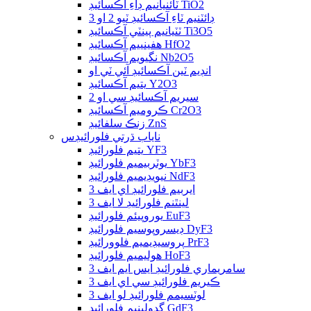
ٽائنيانيم ڊاءِ آڪسائيڊ TiO2
ڊائٽنيم ٽاءِ آڪسائيڊ ٽيو 2 او 3
ٽٽيانيم پينٽي آڪسائيڊ Ti3O5
هفينييم آڪسائيڊ HfO2
نگيويم آڪسائيڊ Nb2O5
انڊيم ٽين آڪسائيڊ آئي ٽي او
يتيم آڪسائيڊ Y2O3
سيريم آڪسائيڊ سي او 2
ڪروميم آڪسائيڊ Cr2O3
زنڪ سلفائيڊ ZnS
ناياب ڌرتي فلورائيڊس
يتيم فلورائيڊ YF3
يوٽربيميم فلورائيڊ YbF3
نيويڊيميم فلورائيڊ NdF3
ايربيم فلورائيڊ اي ايف 3
لينٿنم فلورائيڊ لا ايف 3
يوروپيئم فلورائيڊ EuF3
ڊيسروپوسيم فلورائيڊ DyF3
پروسيڊيميم فلوورائيڊ PrF3
هوليميم فلورائيڊ HoF3
سامريماري فلورائيڊ ايس ايم ايف 3
ڪيريم فلورائيڊ سي اي ايف 3
لوٽسيمم فلورائيڊ لو ايف 3
گڊولينيم فلورائيڊ GdF3