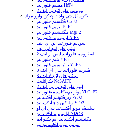
هفنيم فلورائيڊ HfF4
بيريميم فلورائيڊ بي ايف 2
ڪرسٽل جي واڌ ۽ ڇڪڻ وارو مواد
ڪلسيم فلورائيڊ CaF2
بيريم فلورائيڊ BaF2
مگنيشيم فلورائيڊ MgF2
ايلومينيم فلورائيڊ AlF3
سوڊيم فلورائيڊ اين اي ايف
ليتيم فلورائيڊ لي ايف
اسٽرونيم فلورائيڊ ايس آر ايف 2
يتيم فلورائيڊ YF3
يوٽربيميم فلورائيڊ YbF3
ڪيريم فلورائيڊ سي اي ايف 3
لينٿنم فلورائيڊ لا ايف 3
ڪرائليٽ Na3AlF6
ليور فلورائيڊ پي بي ايف 2
يوٽربيم-ڪلسيم-فلورائيڊ YbCaF2
زيرڪونيم آڪسائيڊ ZrO2
سلڪين ڊاءِ آڪسائيڊ SiO2
سلينڪ مونو آڪسائيڊ سي اي او
ايلومينيم آڪسائيڊ Al2O3
مگنيشيم آڪسائيڊ ايم ڪيو ايم
ٽٽيانيم مونو آڪسائيڊ ٽيو