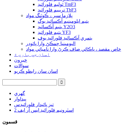
ٿوليم فلورائيڊ TmF3
تربييم فلورائيڊ TbF3
پلازما سپرے ڪوٽنگ مواد
يتيم ايلومينيم آڪسائيڊ يوگ
يتيم آڪسائيڊ Y2O3
يتيم فلورائيڊ YF3
يتمري آڪسائيڊ فلورائيڊ يوف
اليومينيا چمڪڻ وارا پائوڊر
خاص مقصد ، پاڪائي صاف ڪرڻ وارا نامياتي مواد
اسان جي باري ۾
خبرون
سوالات
اسان سان رابطو ڪريو
گهري
پيداوار
تيز پائيدار فلورائيڊس
اسٽرونيم فلورائيڊ ايس آر ايف 2
قسمون