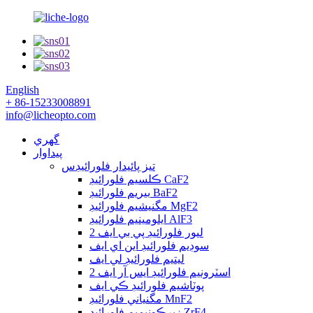
English
+ 86-15233008891
info@licheopto.com
گهري
پيداوار
تيز پائيدار فلورائيڊس
ڪلسيم فلورائيڊ CaF2
بيريم فلورائيڊ BaF2
مگنيشيم فلورائيڊ MgF2
ايلومينيم فلورائيڊ AlF3
ليور فلورائيڊ پي بي ايف 2
سوڊيم فلورائيڊ اين اي ايف
ليتيم فلورائيڊ لي ايف
اسٽرونيم فلورائيڊ ايس آر ايف 2
پوٽاشيم فلورائيڊ ڪي ايف
مگنياني فلورائيڊ MnF2
زيرڪونيميم فلورائيڊ ZrF4